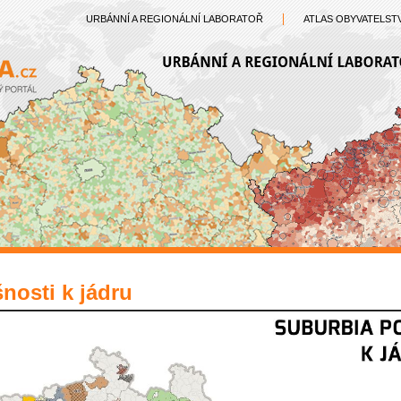
URBÁNNÍ A REGIONÁLNÍ LABORATOŘ
ATLAS OBYVATELST
šnosti k jádru