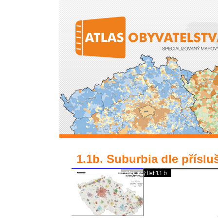
Přejít k hlavnímu obsahu
1.1b. Suburbia dle příslu