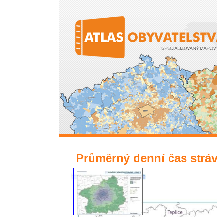
Přejít k hlavnímu obsahu
Průměrný denní čas stráv