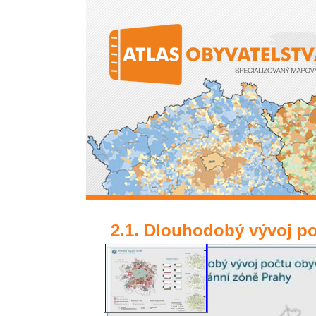
Přejít k hlavnímu obsahu
2.1. Dlouhodobý vývoj po